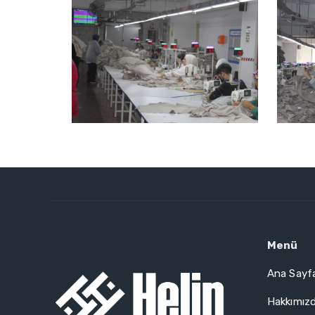
Menü
Ana Sayf
Hakkımız