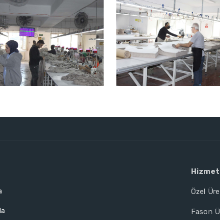
Hizmet
a
Özel Ür
da
Fason Ü