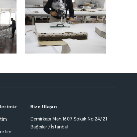
lerimiz
Bize Ulaşın
Demirkapı Mah.1607 Sokak No:24/21
etim
Bağcılar /İstanbul
retim