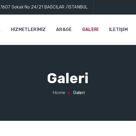
h.1607 Sokak No:24/21 BAĞCILAR /İSTANBUL
A
HIZMETLERIMIZ
AR&GE
GALERI
İLETIŞIM
Galeri
Home
Galeri