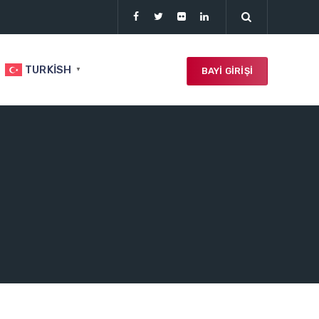
TURKISH
BAYI GIRIŞI
▼